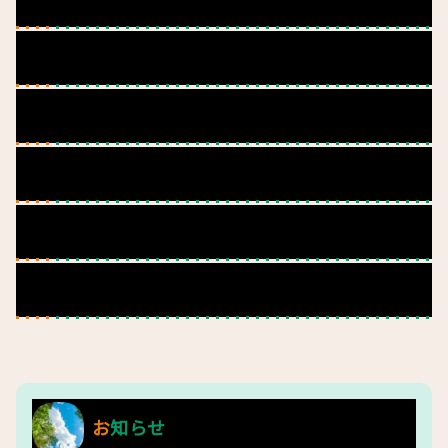
社会福祉法人現況報告
役員報酬基準
決算報告
一般事業主行動計画
男女の賃金の差異
多様な働き方推進事業者表認定事業所
お知らせ