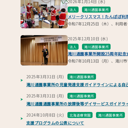
2026年1月14日 (水)
法人
滝川通園事業所
メリークリスマス！たんぽぽ利
令和7年12月25日（木）、利用
2025年12月10日 (水)
法人
滝川通園事業所
滝川通園事業所開設25周年記念
令和7年10月13日（月）、滝川
2025年3月31日 (月)
滝川通園事業所
滝川通園事業所の児童発達支援ガイドラインによる自
2025年3月31日 (月)
滝川通園事業所
滝川通園通園事業所の放課後等デイサービスガイドラ
2024年10月8日 (火)
北海道療育園
滝川通園事業所
支援プログラムの公表について