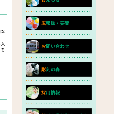
広報誌・要覧
護な
は入
お問い合わせ
はそ
彫刻の森
採用情報