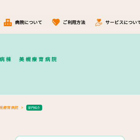
病院について
ご利用方法
サービスについ
養病棟 美幌療育病院
幌療育病院
部門紹介