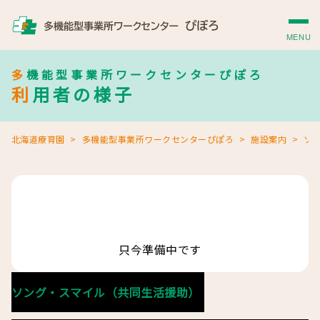
MENU
多機能型事業所ワークセンターぴぽろ
利用者の様子
北海道療育園
多機能型事業所ワークセンターぴぽろ
施設案内
ソ
只今準備中です
ソング・スマイル（共同生活援助）